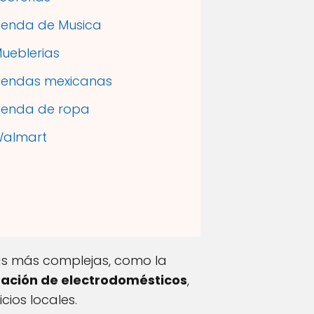
ienda de Musica
ueblerias
iendas mexicanas
ienda de ropa
almart
reas más complejas, como la
ación de electrodomésticos
,
cios locales.