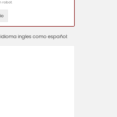
n robot.
io
n idioma ingles como español: