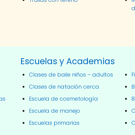
d
Escuelas y Academias
Clases de baile niños – adultos
F
Clases de natación cerca
B
as
Escuela de cosmetología
B
Escuela de manejo
C
Escuelas primarias
C