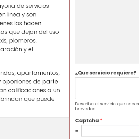
yoria de servicios
n linea y son
ienes los hacen
as que dejan del uso
xis, plomeros,
paración y el
iendas, apartamentos,
¿Que servicio requiere?
s y oponiones de parte
an calificaciones a un
e brindan que puede
Describa el servicio que nece
brevedad.
Captcha
*
=