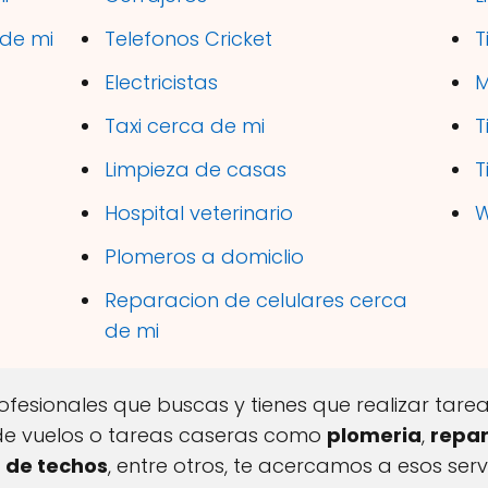
 de mi
Telefonos Cricket
T
Electricistas
M
Taxi cerca de mi
T
Limpieza de casas
T
Hospital veterinario
W
Plomeros a domiclio
Reparacion de celulares cerca
de mi
profesionales que buscas y tienes que realizar ta
de vuelos o tareas caseras como
plomeria
,
repar
 de techos
, entre otros, te acercamos a esos servi