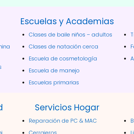
Escuelas y Academias
Clases de baile niños – adultos
T
hina
Clases de natación cerca
F
Escuela de cosmetología
A
s
Escuela de manejo
Escuelas primarias
d
Servicios Hogar
Reparación de PC & MAC
B
i
Cerrajeros
L