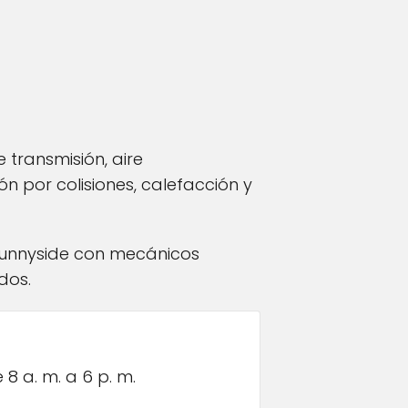
 transmisión, aire
ón por colisiones, calefacción y
 Sunnyside con mecánicos
dos.
 8 a. m. a 6 p. m.