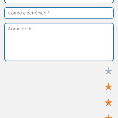
★
★
★