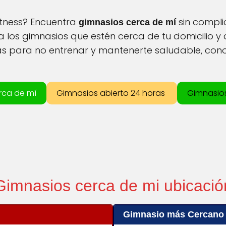
itness? Encuentra
sin compli
gimnasios cerca de mí
a los gimnasios que estén cerca de tu domicilio y 
as para no entrenar y mantenerte saludable, con
rca de mí
Gimnasios abierto 24 horas
Gimnasio
Gimnasios cerca de mi ubicació
Gimnasio más Cercano