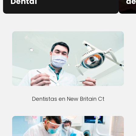
Dental
de
Dentistas en New Britain Ct