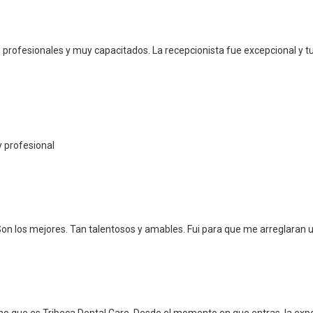
 profesionales y muy capacitados. La recepcionista fue excepcional y 
y profesional
Son los mejores. Tan talentosos y amables. Fui para que me arreglaran u
no que es Tribeca Dental Care. Desde el momento en que entras, la expe