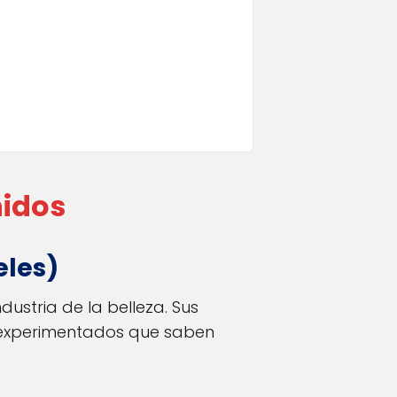
nidos
eles)
dustria de la belleza. Sus
as experimentados que saben