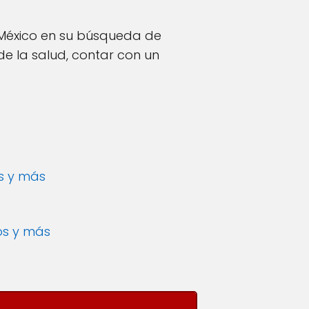
México en su búsqueda de
de la salud, contar con un
os y más
os y más