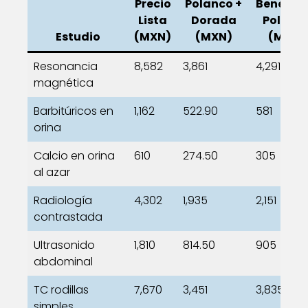
Precio
Polanco +
Benefici
Lista
Dorada
Polanc
Estudio
(MXN)
(MXN)
(MXN)
Resonancia
8,582
3,861
4,291
magnética
Barbitúricos en
1,162
522.90
581
orina
Calcio en orina
610
274.50
305
al azar
Radiología
4,302
1,935
2,151
contrastada
Ultrasonido
1,810
814.50
905
abdominal
TC rodillas
7,670
3,451
3,835
simples