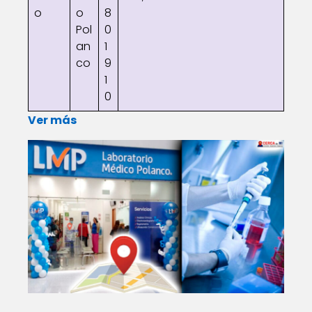
o
o
8
Pol
0
an
1
co
9
1
0
Ver más