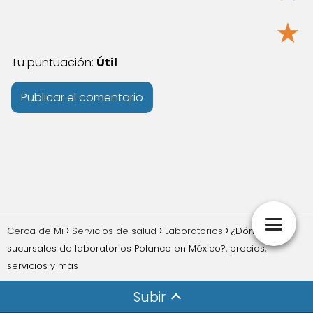
★
Tu puntuación:
Útil
Cerca de Mi
Servicios de salud
Laboratorios
¿Dónde hay
sucursales de laboratorios Polanco en México?, precios,
servicios y más
Subir