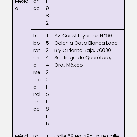
Méxic
an
1
o
co
9
8
2
La
+
Av. Constituyentes N.°69
bo
5
Colonia Casa Blanca Local
rat
2
B y C Planta Baja, 76030
ori
4
Santiago de Querétaro,
o
4
Qro., México
Mé
2
dic
2
o
1
Pol
5
an
1
co
8
1
5
Mérid
La
+
Calle 69 No. 495 Entre Calle