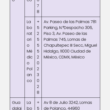
7
8
La
+
Av. Paseo de las Palmas 781
bo
5
Parking, N.°Despacho 306,
rat
2
Piso 3, Av. Paseo de las
ori
5
Palmas 745, Lomas de
o
5
Chapultepec III Secc, Miguel
Mé
5
Hidalgo, 11000 Ciudad de
dic
2
México, CDMX, México
o
0
Pol
2
an
3
co
0
2
8
Gua
La
+
Av 8 de Julio 3242, Lomas
dalaj
bo
5
de Polanco, 44960