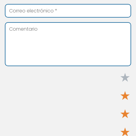
★
★
★
★