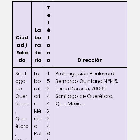
T
e
l
La
é
Ciud
bo
f
ad /
ra
o
Esta
to
n
do
rio
o
Dirección
Santi
La
+
Prolongación Boulevard
ago
bo
5
Bernardo Quintana N.°145,
de
rat
2
Loma Dorada, 76060
Quer
ori
4
Santiago de Querétaro,
étaro
o
4
Qro., México
,
Mé
2
Quer
dic
2
étaro
o
4
,
Pol
8