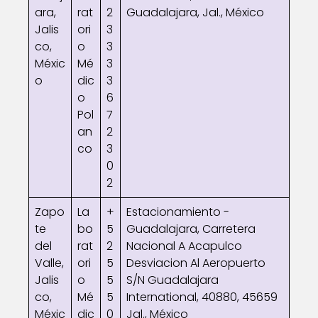
ara,
rat
2
Guadalajara, Jal., México
Jalis
ori
3
co,
o
3
Méxic
Mé
3
o
dic
3
o
6
Pol
7
an
2
co
3
0
2
Zapo
La
+
Estacionamiento -
te
bo
5
Guadalajara, Carretera
del
rat
2
Nacional A Acapulco
Valle,
ori
5
Desviacion Al Aeropuerto
Jalis
o
5
S/N Guadalajara
co,
Mé
5
International, 40880, 45659
Méxic
dic
0
Jal., México