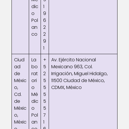
dic
1
o
9
Pol
6
an
2
co
2
9
1
Ciud
La
+
Av. Ejército Nacional
ad
bo
5
Mexicano 963, Col.
de
rat
2
Irrigación, Miguel Hidalgo,
Méxic
ori
5
11500 Ciudad de México,
o,
o
5
CDMX, México
Cd.
Mé
5
de
dic
5
Méxic
o
5
o,
Pol
7
Méxic
an
1
o
co
6