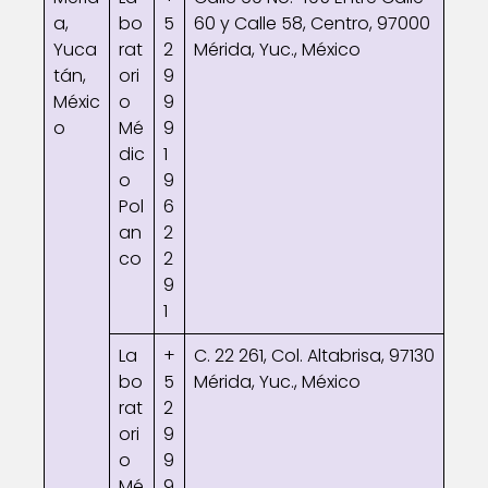
a,
bo
5
60 y Calle 58, Centro, 97000
Yuca
rat
2
Mérida, Yuc., México
tán,
ori
9
Méxic
o
9
o
Mé
9
dic
1
o
9
Pol
6
an
2
co
2
9
1
La
+
C. 22 261, Col. Altabrisa, 97130
bo
5
Mérida, Yuc., México
rat
2
ori
9
o
9
Mé
9