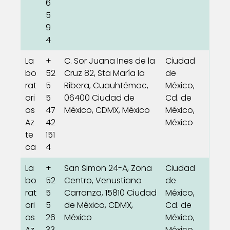
6
5
9
4
La
+
C. Sor Juana Ines de la
Ciudad
bo
52
Cruz 82, Sta María la
de
rat
5
Ribera, Cuauhtémoc,
México,
ori
5
06400 Ciudad de
Cd. de
os
47
México, CDMX, México
México,
Az
42
México
te
151
ca
4
La
+
San Simon 24-A, Zona
Ciudad
bo
52
Centro, Venustiano
de
rat
5
Carranza, 15810 Ciudad
México,
ori
5
de México, CDMX,
Cd. de
os
26
México
México,
Az
33
México