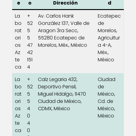
e
o
Dirección
d
La
+
Av. Carlos Hank
Ecatepec
bo
52
González 137, Valle de
de
rat
5
Aragon 3ra Secc,
Morelos,
ori
5
55280 Ecatepec de
Agricultur
os
47
Morelos, Méx., México
a 4-A,
Az
42
Méx.,
te
151
México
ca
4
La
+
Calz Legaria 432,
Ciudad
bo
52
Deportivo Pensil,
de
rat
5
Miguel Hidalgo, 11470
México,
ori
5
Ciudad de México,
Cd. de
os
4
CDMX, México
México,
Az
0
México
te
4
ca
0