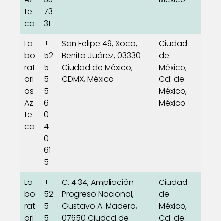
te
73
ca
31
La
+
San Felipe 49, Xoco,
Ciudad
bo
52
Benito Juárez, 03330
de
rat
5
Ciudad de México,
México,
ori
5
CDMX, México
Cd. de
os
5
México,
Az
6
México
te
0
ca
4
0
61
5
La
+
C. 4 34, Ampliación
Ciudad
bo
52
Progreso Nacional,
de
rat
5
Gustavo A. Madero,
México,
ori
5
07650 Ciudad de
Cd. de