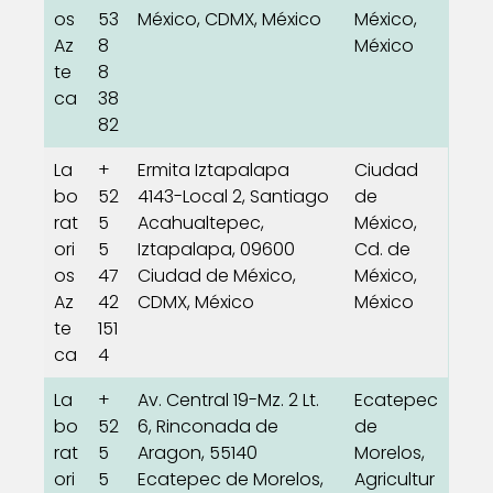
os
53
México, CDMX, México
México,
Az
8
México
te
8
ca
38
82
La
+
Ermita Iztapalapa
Ciudad
bo
52
4143-Local 2, Santiago
de
rat
5
Acahualtepec,
México,
ori
5
Iztapalapa, 09600
Cd. de
os
47
Ciudad de México,
México,
Az
42
CDMX, México
México
te
151
ca
4
La
+
Av. Central 19-Mz. 2 Lt.
Ecatepec
bo
52
6, Rinconada de
de
rat
5
Aragon, 55140
Morelos,
ori
5
Ecatepec de Morelos,
Agricultur