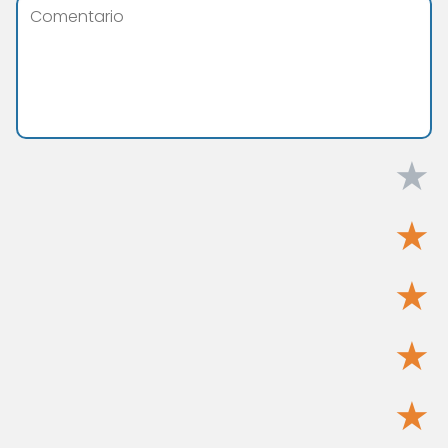
★
★
★
★
★