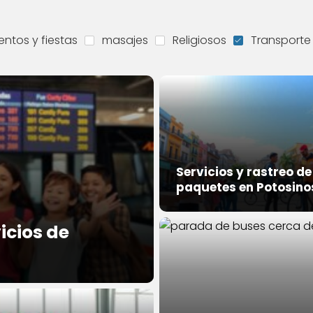
entos y fiestas
masajes
Religiosos
Transporte
Servicios y rastreo de
paquetes en Potosino
icios de