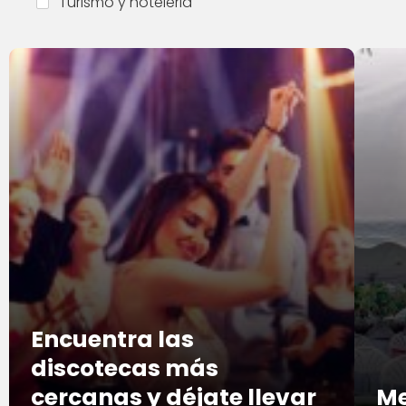
Turismo y hoteleria
Encuentra las
discotecas más
cercanas y déjate llevar
Me