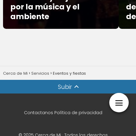
por la música y el
de
ambiente
de
Cerca de Mi
Servicios
Eventos y fiestas
Subir
Contactanos
Política de privacidad
© 2025 Cerca de Mi · Todos los derechos