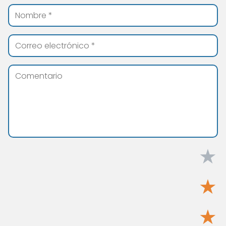
★
★
★