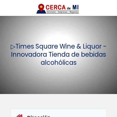
▷Times Square Wine & Liquor -
Innovadora Tienda de bebidas
alcohólicas