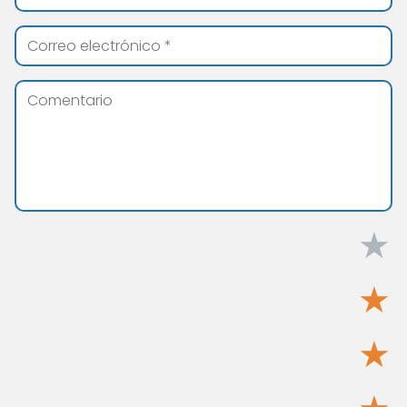
★
★
★