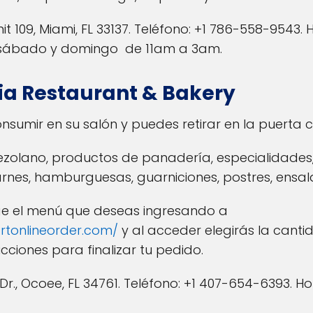
nit 109, Miami, FL 33137. Teléfono: +1 786-558-9543.
s, sábado y domingo de 11am a 3am.
ia Restaurant & Bakery
nsumir en su salón y puedes retirar en la puerta 
olano, productos de panadería, especialidades, a
carnes, hamburguesas, guarniciones, postres, ens
ige el menú que deseas ingresando a
rtonlineorder.com/
y al acceder elegirás la cant
ucciones para finalizar tu pedido.
 Dr., Ocoee, FL 34761. Teléfono: +1 407-654-6393. H