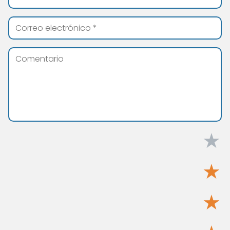
★
★
★