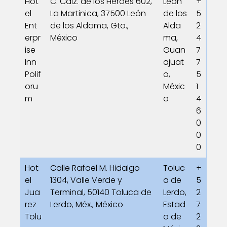
Hot
C. Calz. de los Heroes 602,
León
+
el
La Martinica, 37500 León
de los
5
Ent
de los Aldama, Gto.,
Alda
2
erpr
México
ma,
4
ise
Guan
7
Inn
ajuat
7
Polif
o,
5
oru
Méxic
1
m
o
4
6
0
0
0
Hot
Calle Rafael M. Hidalgo
Toluc
+
el
1304, Valle Verde y
a de
5
Jua
Terminal, 50140 Toluca de
Lerdo,
2
rez
Lerdo, Méx., México
Estad
7
Tolu
o de
2