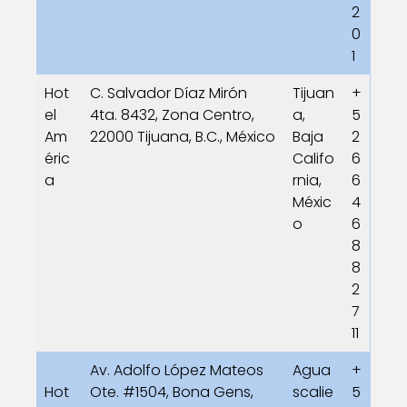
2
0
1
Hot
C. Salvador Díaz Mirón
Tijuan
+
el
4ta. 8432, Zona Centro,
a,
5
Am
22000 Tijuana, B.C., México
Baja
2
éric
Califo
6
a
rnia,
6
Méxic
4
o
6
8
8
2
7
11
Av. Adolfo López Mateos
Agua
+
Hot
Ote. #1504, Bona Gens,
scalie
5