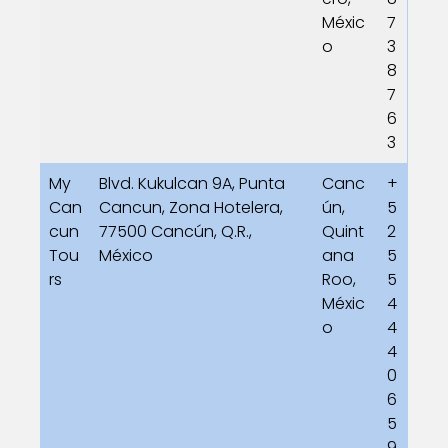
Méxic
7
o
3
8
7
6
3
My
Blvd. Kukulcan 9A, Punta
Canc
+
Can
Cancun, Zona Hotelera,
ún,
5
cun
77500 Cancún, Q.R.,
Quint
2
Tou
México
ana
5
rs
Roo,
5
Méxic
4
o
4
4
0
6
5
9