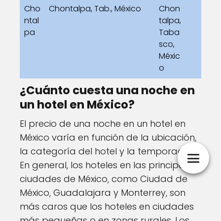
Cho
Chontalpa, Tab., México
Chon
ntal
talpa,
pa
Taba
sco,
Méxic
o
¿Cuánto cuesta una noche en
un hotel en México?
El precio de una noche en un hotel en
México varía en función de la ubicación,
la categoría del hotel y la temporada.
En general, los hoteles en las principales
ciudades de México, como Ciudad de
México, Guadalajara y Monterrey, son
más caros que los hoteles en ciudades
más pequeñas o en zonas rurales. Los