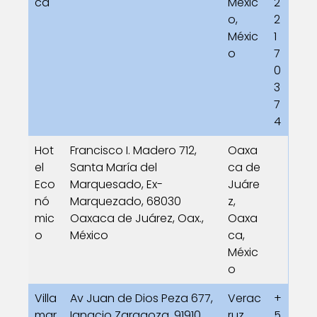
ca
Méxic
2
o,
2
Méxic
1
o
7
0
3
7
4
Hot
Francisco I. Madero 712,
Oaxa
el
Santa María del
ca de
Eco
Marquesado, Ex-
Juáre
nó
Marquezado, 68030
z,
mic
Oaxaca de Juárez, Oax.,
Oaxa
o
México
ca,
Méxic
o
Villa
Av Juan de Dios Peza 677,
Verac
+
mar
Ignacio Zaragoza, 91910
ruz,
5