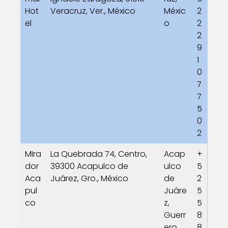
Hot
Veracruz, Ver., México
Méxic
2
el
o
2
2
9
1
0
7
7
5
0
2
MIra
La Quebrada 74, Centro,
Acap
+
dor
39300 Acapulco de
ulco
5
Aca
Juárez, Gro., México
de
2
pul
Juáre
5
co
z,
5
Guerr
8
ero,
8