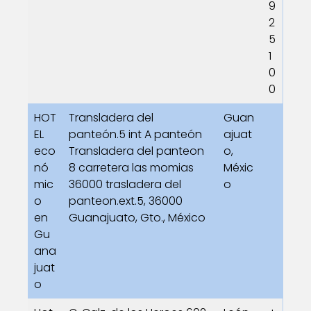
9
2
5
1
0
0
HOT
Transladera del
Guan
EL
panteón.5 int A panteón
ajuat
eco
Transladera del panteon
o,
nó
8 carretera las momias
Méxic
mic
36000 trasladera del
o
o
panteon.ext.5, 36000
en
Guanajuato, Gto., México
Gu
ana
juat
o