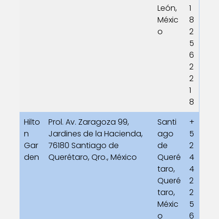
León,
1
Méxic
8
o
2
5
6
2
2
1
8
Hilto
Prol. Av. Zaragoza 99,
Santi
+
n
Jardines de la Hacienda,
ago
5
Gar
76180 Santiago de
de
2
den
Querétaro, Qro., México
Queré
4
taro,
4
Queré
2
taro,
2
Méxic
5
o
6