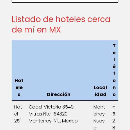
Listado de hoteles cerca
de mí en MX
T
e
l
é
f
Hot
o
ele
Local
n
s
Dirección
idad
o
Hot
Cdad. Victoria 3549,
Mont
+
el
Mitras Nte., 64320
errey,
5
25
Monterrey, N.L., México
Nuev
2
o
8