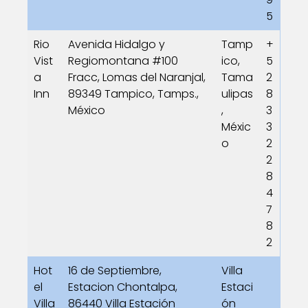
5
Rio
Avenida Hidalgo y
Tamp
+
Vist
Regiomontana #100
ico,
5
a
Fracc, Lomas del Naranjal,
Tama
2
Inn
89349 Tampico, Tamps.,
ulipas
8
México
,
3
Méxic
3
o
2
2
8
4
7
8
2
Hot
16 de Septiembre,
Villa
el
Estacion Chontalpa,
Estaci
Villa
86440 Villa Estación
ón