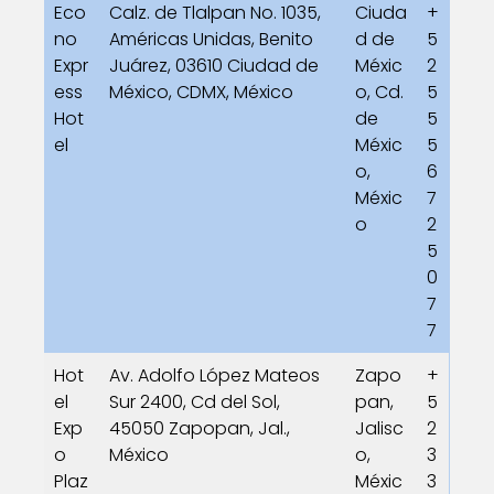
Eco
Calz. de Tlalpan No. 1035,
Ciuda
+
no
Américas Unidas, Benito
d de
5
Expr
Juárez, 03610 Ciudad de
Méxic
2
ess
México, CDMX, México
o, Cd.
5
Hot
de
5
el
Méxic
5
o,
6
Méxic
7
o
2
5
0
7
7
Hot
Av. Adolfo López Mateos
Zapo
+
el
Sur 2400, Cd del Sol,
pan,
5
Exp
45050 Zapopan, Jal.,
Jalisc
2
o
México
o,
3
Plaz
Méxic
3