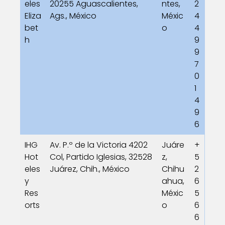
eles
20255 Aguascalientes,
ntes,
2
Eliza
Ags., México
Méxic
4
bet
o
4
h
9
9
7
0
1
4
9
6
IHG
Av. P.º de la Victoria 4202
Juáre
+
Hot
Col, Partido Iglesias, 32528
z,
5
eles
Juárez, Chih., México
Chihu
2
y
ahua,
6
Res
Méxic
5
orts
o
6
6