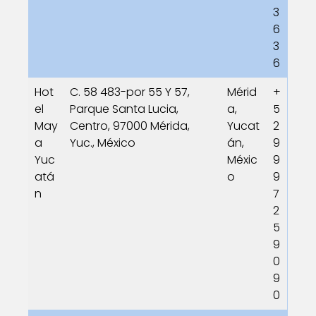
3
6
3
6
Hot
C. 58 483-por 55 Y 57,
Mérid
+
el
Parque Santa Lucia,
a,
5
May
Centro, 97000 Mérida,
Yucat
2
a
Yuc., México
án,
9
Yuc
Méxic
9
atá
o
9
n
7
2
5
9
0
9
0