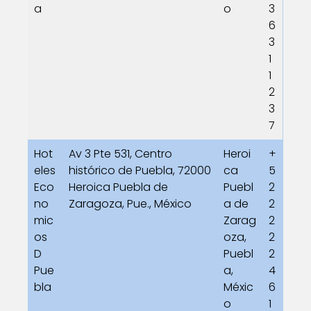
a
o
3
6
3
1
1
2
3
7
Hot
Av 3 Pte 531, Centro
Heroi
+
eles
histórico de Puebla, 72000
ca
5
Eco
Heroica Puebla de
Puebl
2
no
Zaragoza, Pue., México
a de
2
mic
Zarag
2
os
oza,
2
D
Puebl
2
Pue
a,
4
bla
Méxic
6
o
1