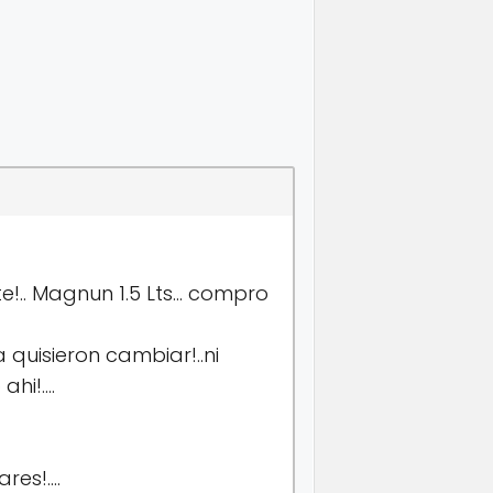
!.. Magnun 1.5 Lts… compro
quisieron cambiar!..ni
ahi!….
res!….