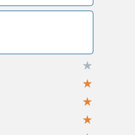
★
★
★
★