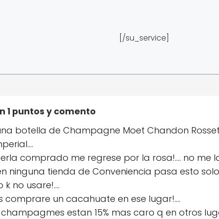
[/su_service]
con 1 puntos y comento
 una botella de Champagne Moet Chandon Rossete
perial….
erla comprado me regrese por la rosa!…. no me la 
n ninguna tienda de Conveniencia pasa esto solo 
 k no usare!….
mas comprare un cacahuate en ese lugar!….
es, champagmes estan 15% mas caro q en otros luga