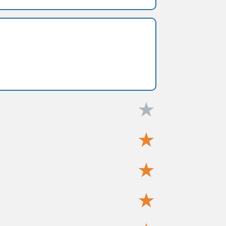
★
★
★
★