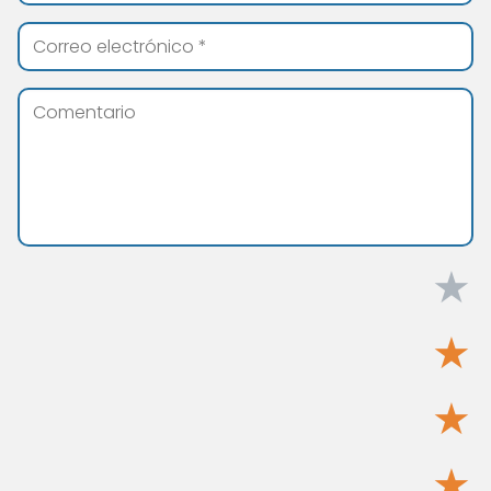
★
★
★
★