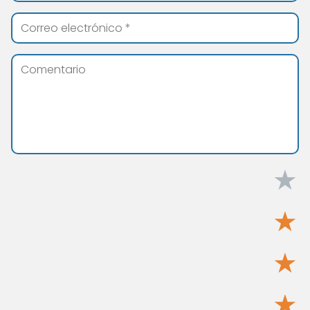
★
★
★
★