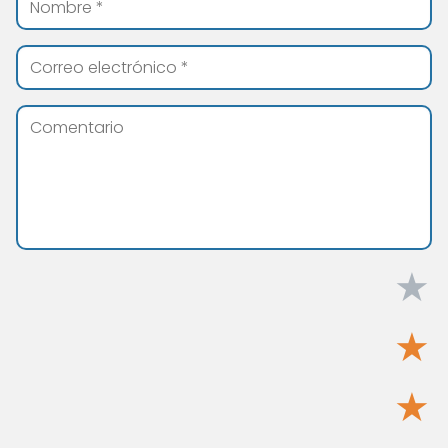
★
★
★