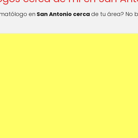
ermatólogo en
San Antonio cerca
de tu área? No b