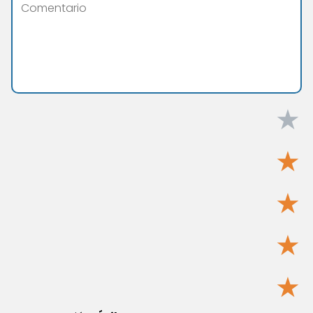
★
★
★
★
★