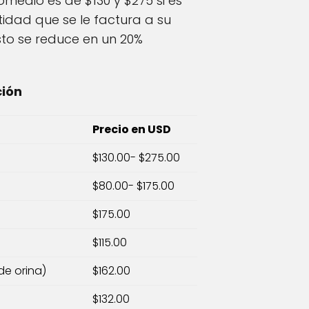
omedio es de $130 y $275 si es
ntidad que se le factura a su
to se reduce en un 20%
ción
Precio en USD
$130.00- $275.00
$80.00- $175.00
$175.00
$115.00
de orina)
$162.00
$132.00