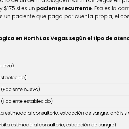
ultorio de un dermatologoen North Las Vegas en pr
y $175 si es un
paciente recurrente
. Esa es la ca
s un paciente que paga por cuenta propia, el cos
gica en North Las Vegas según el tipo de aten
a
 nuevo)
establecido)
l (Paciente nuevo)
l (Paciente establecido)
ita estimada al consultorio, extracción de sangre, análisis 
isita estimada al consultorio, extracción de sangre)