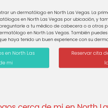
ar un dermatólogo en North Las Vegas. La prime
rmatólogos en North Las Vegas por ubicación, y ta
 preguntarle a tu médico de cabecera o a otros 
ermatólogo en North Las Vegas. También puedes c
 que haya tenido un buen experience con su derm
s en North Las
Reservar cita 
de mi
l
ogos cerca de mi en North L