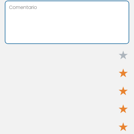
★
★
★
★
★