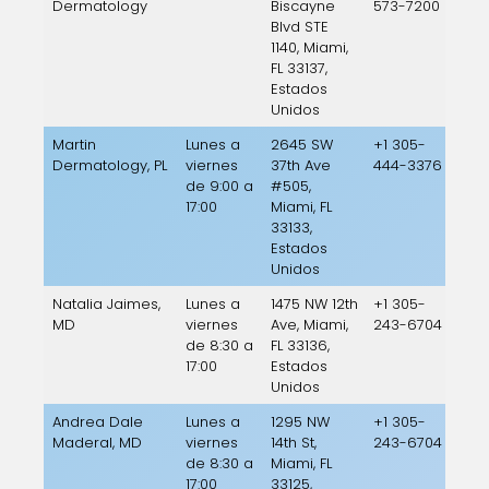
Dermatology
Biscayne
573-7200
Blvd STE
1140, Miami,
FL 33137,
Estados
Unidos
Martin
Lunes a
2645 SW
+1 305-
Dermatology, PL
viernes
37th Ave
444-3376
de 9:00 a
#505,
17:00
Miami, FL
33133,
Estados
Unidos
Natalia Jaimes,
Lunes a
1475 NW 12th
+1 305-
MD
viernes
Ave, Miami,
243-6704
de 8:30 a
FL 33136,
17:00
Estados
Unidos
Andrea Dale
Lunes a
1295 NW
+1 305-
Maderal, MD
viernes
14th St,
243-6704
de 8:30 a
Miami, FL
17:00
33125,