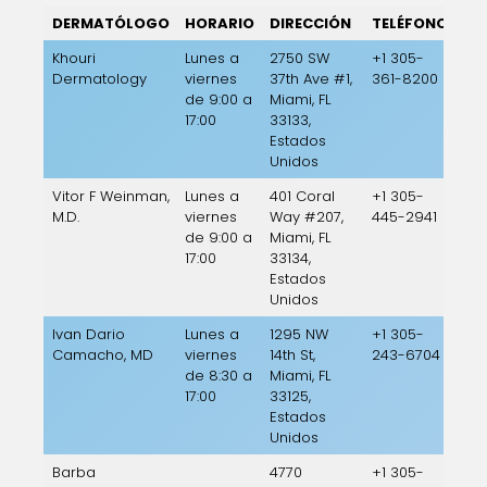
DERMATÓLOGO
HORARIO
DIRECCIÓN
TELÉFONO
Khouri
Lunes a
2750 SW
+1 305-
Dermatology
viernes
37th Ave #1,
361-8200
de 9:00 a
Miami, FL
17:00
33133,
Estados
Unidos
Vitor F Weinman,
Lunes a
401 Coral
+1 305-
M.D.
viernes
Way #207,
445-2941
de 9:00 a
Miami, FL
17:00
33134,
Estados
Unidos
Ivan Dario
Lunes a
1295 NW
+1 305-
Camacho, MD
viernes
14th St,
243-6704
de 8:30 a
Miami, FL
17:00
33125,
Estados
Unidos
Barba
4770
+1 305-