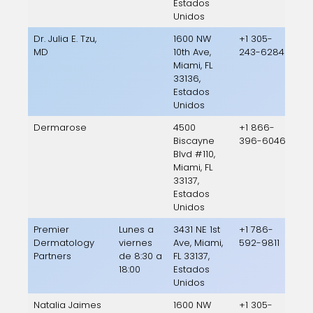
Estados
Unidos
Dr. Julia E. Tzu,
1600 NW
+1 305-
MD
10th Ave,
243-6284
Miami, FL
33136,
Estados
Unidos
Dermarose
4500
+1 866-
Biscayne
396-6046
Blvd #110,
Miami, FL
33137,
Estados
Unidos
Premier
Lunes a
3431 NE 1st
+1 786-
Dermatology
viernes
Ave, Miami,
592-9811
Partners
de 8:30 a
FL 33137,
18:00
Estados
Unidos
Natalia Jaimes
1600 NW
+1 305-