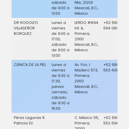
sábado
Nte, 21200
de 9:00 a
Mexicali, B.C.,
13:00
México
DR RODOLFO
Lunes a
LERDO #894
+52 686
VILLASEÑOR
viernes
Int: A,
554 0802
BORQUEZ
de 9:00 a
Primera,
17:00,
21100
sábado
Mexicali, B.C.,
de 9:00 a
México
13:00
CLÍNICA DE LA PIEL
Lunes a
Av. Fco. I.
+52 686
viernes
Madero 573,
553 4089
de 9:30 a
Primera,
17:30,
21100
jueves
Mexicali, B.C.,
cerrado,
México
sábado
de 9:30 a
16:00
Pérez Lagunas R.
C. México 55,
+52 686
Patricia Dr.
Primera,
552 6966
21000