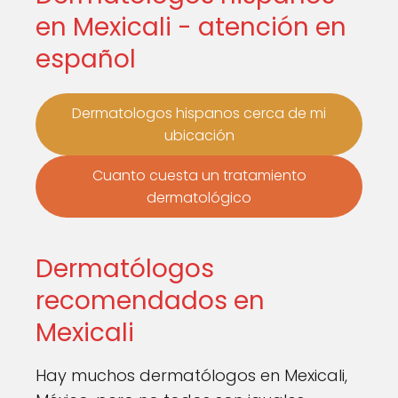
en Mexicali - atención en
español
Dermatologos hispanos cerca de mi
ubicación
Cuanto cuesta un tratamiento
dermatológico
Dermatólogos
recomendados en
Mexicali
Hay muchos dermatólogos en Mexicali,