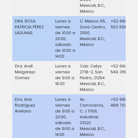
Mexicali, B.C.,
México
DRA. ROSA
Lunes a
C. México 55,
+52 686
PATRICIA PÉREZ
viernes
Zona Centro,
552 6966
LAGUNAS
de 10:00 a
21100
20:00,
Mexicali, B.C.,
sábado
México
de 10:00 a
14:00
Dra. Aralí
Lunes a
Calz. Cetys
+52 686
Melgarejo
viernes
2718-2, San
549 3160
Gomez
de 9:00 a
Pedro, 21254
18:00
Mexicali, B.C.,
México
Dra. Ana
Lunes a
Av.
+52 686
Rodríguez
viernes
Carroceros,
488 7033
Arellano
de 9:00 a
C. J 1789,
20:00,
Industrial,
sábado
21020
de 9:00 a
Mexicali, B.C.,
14:00
México