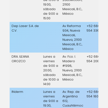
19:00,
21100
sábado
Mexicali, B.C.,
de 9:00 a
México
15:00
Dep Laser S.A. de
Av Reforma
+52 686
C.V.
934, Nueva
554 3369
Mexicali,
Nueva, 21100
Mexicali, B.C.,
México
DRA. ILEANA
Lunes a
Av. Fco. I.
+52 686
OROZCO
viernes
Madero
554 2081
de 9:00 a
#998,
20:00,
Nueva, 21100
sábado
Mexicali, B.C.,
de 10:00 a
México
14:00
INderm
Lunes a
Av. Rep. de
+52 686
viernes
Argentina
554 1801
de 9:00 a
612,
19:30,
Cuauhtémoc