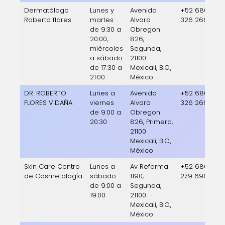
Dermatólogo
Lunes y
Avenida
+52 686
Roberto flores
martes
Alvaro
326 2660
de 9:30 a
Obregon
20:00,
826,
miércoles
Segunda,
a sábado
21100
de 17:30 a
Mexicali, B.C.,
21:00
México
DR. ROBERTO
Lunes a
Avenida
+52 686
FLORES VIDAÑA
viernes
Alvaro
326 2660
de 9:00 a
Obregon
20:30
826, Primera,
21100
Mexicali, B.C.,
México
Skin Care Centro
Lunes a
Av Reforma
+52 686
de Cosmetología
sábado
1190,
279 6966
de 9:00 a
Segunda,
19:00
21100
Mexicali, B.C.,
México