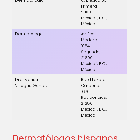
Dermatologia
C. México 55,
Primera,
21100
Mexicali, B.C.,
México
Dermatologo
Av. Fco. I.
Madero
1084,
Segunda,
21600
Mexicali, B.C.,
México
Dra. Marisa
Blvrd Lázaro
Villegas Gómez
Cárdenas
1670,
Residencias,
21280
Mexicali, B.C.,
México
Dermatólogos hispanos