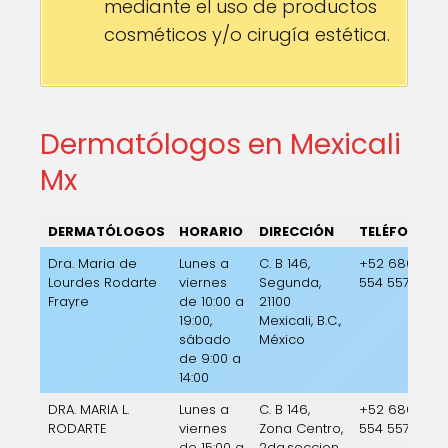
mediante el uso de productos
cosméticos y/o cirugía estética.
Dermatólogos en Mexicali
Mx
DERMATÓLOGOS
HORARIO
DIRECCIÓN
TELÉFONO
Dra. Maria de
Lunes a
C. B 146,
+52 686
Lourdes Rodarte
viernes
Segunda,
554 5574
Frayre
de 10:00 a
21100
19:00,
Mexicali, B.C.,
sábado
México
de 9:00 a
14:00
DRA. MARIA L.
Lunes a
C. B 146,
+52 686
RODARTE
viernes
Zona Centro,
554 5574
de 15:00 a
2da.seccion,