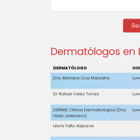
Re
Dermatólogos en L
DERMATÓLOGO
HO
Dra. Mariana Cruz Manzano
Lun
Dr Rafael Velez Torres
Lun
DERMIS Clínica Dermatológica (Dra.
Lun
Hilda Justiniano)
Leyre Falto Aizpurua