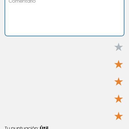
★
★
★
★
★
Tu puntuación:
Útil