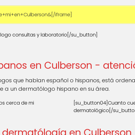
e+mi+en+Culberson&[/iframe]
logo consultas y laboratorio[/su_button]
panos en Culberson - atenci
gos que hablan español o hispanos, está orden
e a un dermatólogo hispano en su área.
os cerca de mi
[su_button04]Cuanto cue
dermatológico[/su_butto
 dermatólogía en Culberson