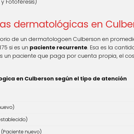
y Fotoféresis)
tas dermatológicas en Culbe
ultorio de un dermatologoen Culberson en promedio
175 si es un
paciente recurrente
. Esa es la canti
s un paciente que paga por cuenta propia, el cos
gica en Culberson según el tipo de atención
a
 nuevo)
establecido)
l (Paciente nuevo)