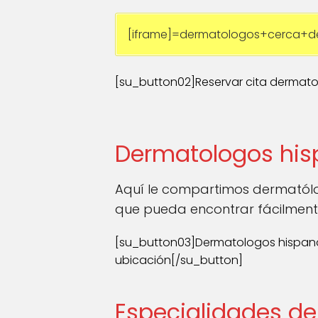
[iframe]=dermatologos+cerca+d
[su_button02]Reservar cita dermato
Dermatologos his
Aquí le compartimos dermatólo
que pueda encontrar fácilment
[su_button03]Dermatologos hispan
ubicación[/su_button]
Especialidades de