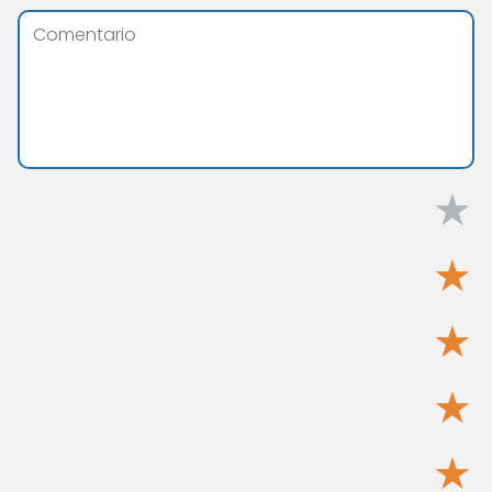
★
★
★
★
★