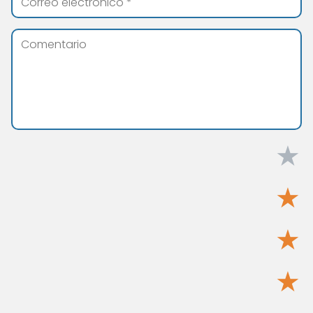
★
★
★
★