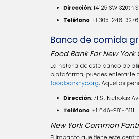
Dirección
: 14125 SW 320th 
Teléfono
: +1 305-246-3276
Banco de comida gra
Food Bank For New York 
La historia de este banco de a
plataforma, puedes enterarte d
foodbanknyc.org
. Aquellas per
Dirección
: 71 St Nicholas A
Teléfono
: +1 646-981-6111
New York Common Pant
El impacto que tiene este centr