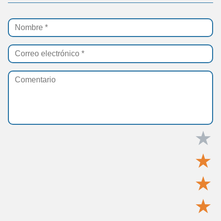
★
★
★
★