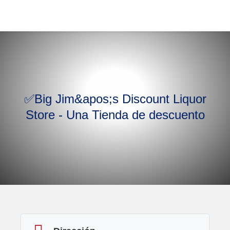
✅Big Jim&apos;s Discount Liquor
Store - Una Tienda de descuento