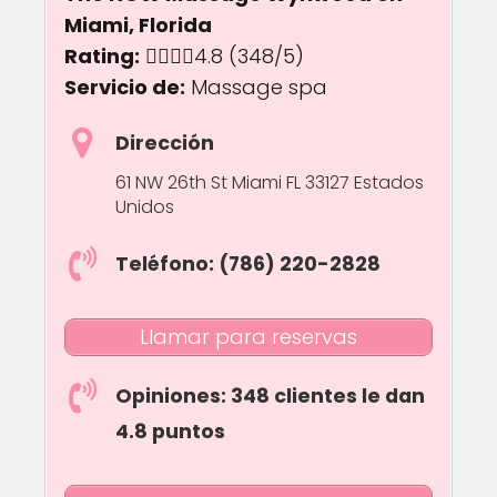
Miami, Florida
Rating:
4.8 out of 5.0 stars
4.8
(348/5)
Servicio de:
Massage spa
Dirección
61 NW 26th St Miami FL 33127 Estados
Unidos
Teléfono: (786) 220-2828
Llamar para reservas
Opiniones: 348 clientes le dan
4.8 puntos