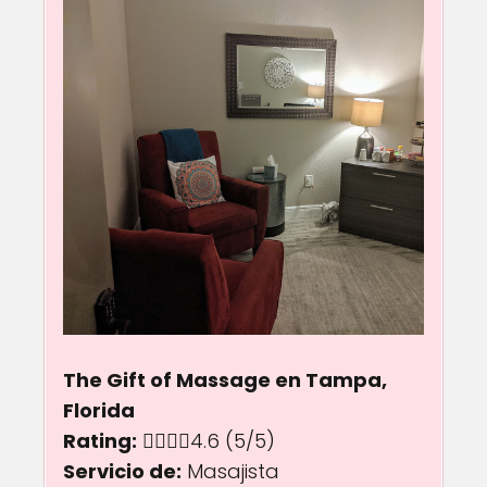
The Gift of Massage en Tampa,
Florida
Rating:
4.6 out of 5.0 stars
4.6
(5/5)
Servicio de:
Masajista