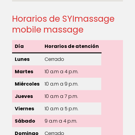
Horarios de SYImassage
mobile massage
Día
Horarios de atención
Lunes
Cerrado
Martes
10 a.m a 4 p.m.
Miércoles
10 a.m a 9 p.m.
Jueves
10 a.m a 7 p.m.
Viernes
10 a.m a 5 p.m.
Sábado
9 a.m a 4 p.m.
Domingo
Cerrado