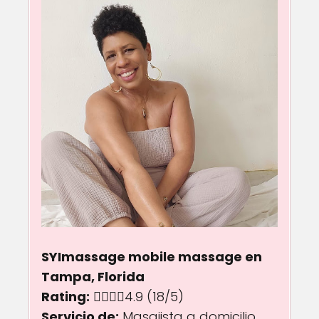
SYImassage mobile massage en
Tampa, Florida
Rating:
4.9 out of 5.0 stars
4.9
(18/5)
Servicio de:
Masajista a domicilio