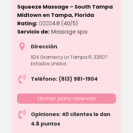
Squeeze Massage – South Tampa
Midtown en Tampa, Florida
Rating:
4.8 out of 5.0 stars
4.8
(40/5)
Servicio de:
Massage spa
Dirección
1124 Gramercy Ln Tampa FL 33607
Estados Unidos
Teléfono: (813) 981-1904
Llamar para reservas
Opiniones: 40 clientes le dan
4.8 puntos