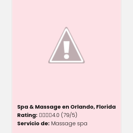
Spa & Massage en Orlando, Florida
Rating:
4.0 out of 5.0 stars
4.0
(79/5)
Servicio de:
Massage spa