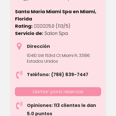
Santa Maria Miami Spa en Miami,
Florida
Rating:
5.0 out of 5.0 stars
5.0
(113/5)
Servicio de:
Salon Spa
Dirección
10410 SW 153rd Ct Miami FL 33196
Estados Unidos
Teléfono: (786) 839-7447
Llamar para reservas
Opiniones: 113 clientes le dan
5.0 puntos