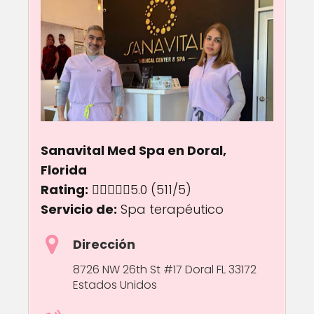
Sanavital Med Spa en Doral,
Florida
Rating:
5.0 out of 5.0 stars
5.0
(511/5)
Servicio de:
Spa terapéutico
Dirección
8726 NW 26th St #17 Doral FL 33172
Estados Unidos