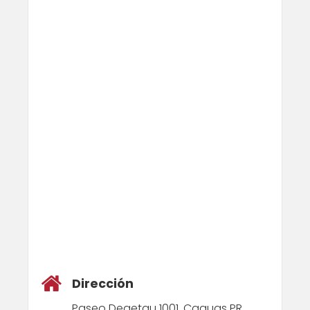
Dirección
Paseo Degetau 1001, Caguas PR,