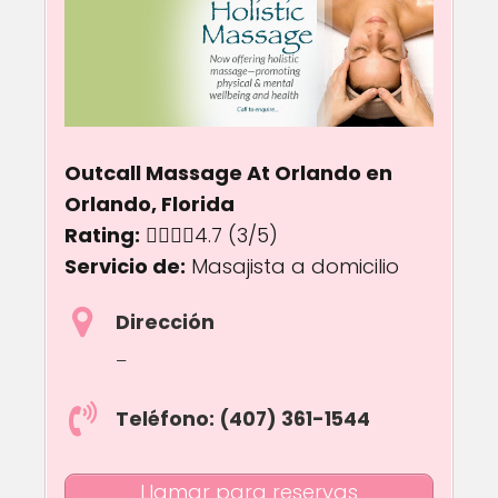
Outcall Massage At Orlando en
Orlando, Florida
Rating:
4.7 out of 5.0 stars
4.7
(3/5)
Servicio de:
Masajista a domicilio
Dirección
–
Teléfono: (407) 361-1544
Llamar para reservas