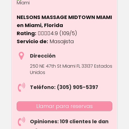
NELSONS MASSAGE MIDTOWN MIAMI
en Miami, Florida
Rating:
4.9 out of 5.0 stars
4.9
(109/5)
Servicio de:
Masajista
Dirección
250 NE 47th St Miami FL 33137 Estados
Unidos
Teléfono: (305) 905-5397
Llamar para reservas
Opiniones: 109 clientes le dan