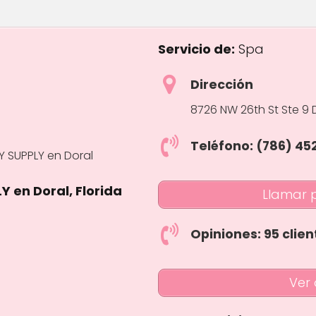
Servicio de:
Spa
Dirección
8726 NW 26th St Ste 9 
Teléfono: (786) 45
 en Doral, Florida
Llamar 
rs
Opiniones: 95 clien
Ver 