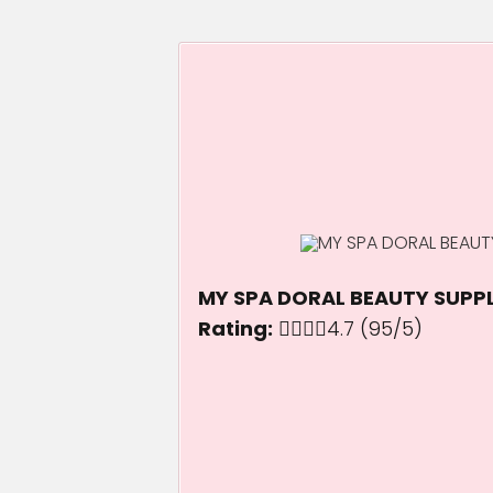
MY SPA DORAL BEAUTY SUPPLY
Rating:
4.7 out of 5.0 sta
4.7
(95/5)