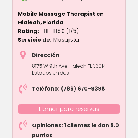
Mobile Massage Therapist en
Hialeah, Florida
Rating:
5.0 out of 5.0 stars
5.0
(1/5)
Servicio de:
Masajista
Dirección
8175 W 9th Ave Hialeah FL 33014
Estados Unidos
Teléfono: (786) 670-9398
Llamar para reservas
Opiniones: 1 clientes le dan 5.0
puntos