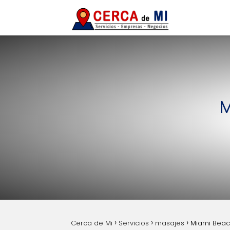
M
Cerca de Mi
Servicios
masajes
Miami Beac