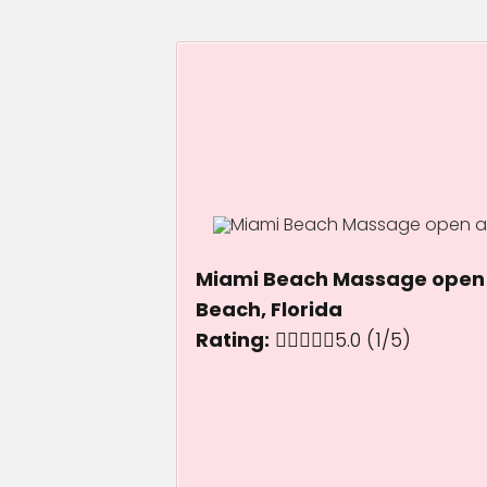
Miami Beach Massage open 
Beach, Florida
Rating:
5.0 out of 5.0 st
5.0
(1/5)