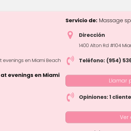
Servicio de:
Massage s
Dirección
1400 Alton Rd #104 Mia
Teléfono: (954) 5
at evenings en Miami
Llamar 
ars
Opiniones: 1 client
Ver 