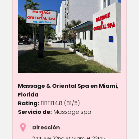
Massage & Oriental Spa en Miami,
Florida
Rating:
4.8 out of 5.0 stars
4.8
(81/5)
Servicio de:
Massage spa
Dirección
2441 SW 22nd St Miami FL 33145