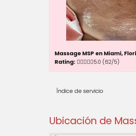
Massage MSP en Miami, Flor
Rating:
5.0 out of 5.0 st
5.0
(62/5)
Índice de servicio
Ubicación de Ma