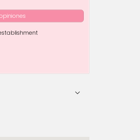
opiniones
 establishment