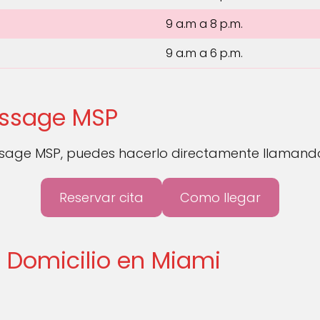
9 a.m a 8 p.m.
9 a.m a 6 p.m.
assage MSP
ssage MSP, puedes hacerlo directamente llamando
Reservar cita
Como llegar
a Domicilio en Miami