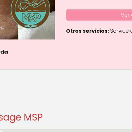
Ver 
Otros servicios:
Service
ida
ars
ssage MSP