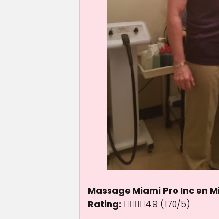
Massage Miami Pro Inc en Mi
Rating:
4.9 out of 5.0 sta
4.9
(170/5)