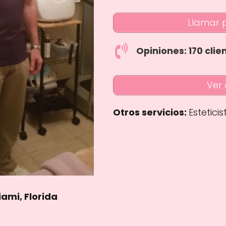
Llamar 
Opiniones: 170 clie
Ver 
Otros servicios:
Esteticis
ami, Florida
rs